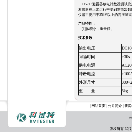
LY-713避雷器放电计数器测
避雷器在正常运行中受到雷击次数
仪器主要用于35kV以上的高压避
产品特性：
[1]体积小，重量轻。
技术参数
输出电压
DC16
间隔时间
≥30s
供电电源
AC20
冲击电流
≥100
外形尺寸
380×
重
量
3kg
|
网站首页
|
公司简介
|
新闻
公
版权所有 武汉