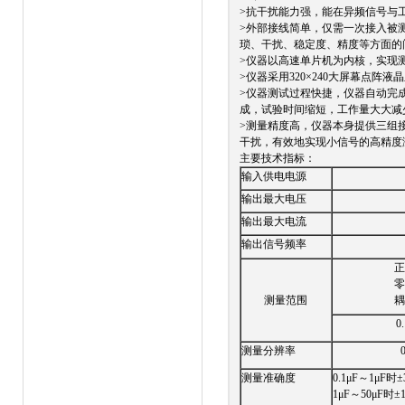
>抗干扰能力强，能在异频信号与工
>外部接线简单，仅需一次接入被
琐、干扰、稳定度、精度等方面的
>仪器以高速单片机为内核，实现
>仪器采用320×240大屏幕点
>仪器测试过程快捷，仪器自动完
成，试验时间缩短，工作量大大减
>测量精度高，仪器本身提供三组接近工频的
干扰，有效地实现小信号的高精度
主要技术指标：
输入供电电源
输出最大电压
输出最大电流
输出信号频率
正
零
测量范围
耦
0
测量分辨率
测量准确度
0.1μF～1μF时±
1μF～50μF时±1