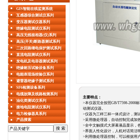
GIS智能在线监测系统
互感器综合测试仪系列
变压器测试仪器系列
绝缘电阻测试仪系列
高压无线核相器(仪)系列
高压(开关)断路器测试系列
二次回路继电保护测试系列
直流电阻测试仪系列
发电机及电容器测试系列
绝缘耐压试验设备系列
电能表现场校验仪系列
避雷器绝缘子测试系列
SF6检测设备系列
电缆故障及线路检测系列
主要特点：
油化类测试仪系列
>本仪器完全按照GB/T7598-
接地电阻测试仪系列
动测试仪器。
电力检修器具系列
>仪器为三样三杯一体式设计，测
产品搜索
>采用微处理器，自动控制完成加
>全中文触摸式大屏幕液晶显示，
>界面人性化设计，人机对话简洁
>利用微处理器控制，可以根据用