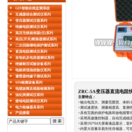
GIS智能在线监测系统
互感器综合测试仪系列
变压器测试仪器系列
绝缘电阻测试仪系列
高压无线核相器(仪)系列
高压(开关)断路器测试系列
二次回路继电保护测试系列
直流电阻测试仪系列
发电机及电容器测试系列
绝缘耐压试验设备系列
电能表现场校验仪系列
避雷器绝缘子测试系列
SF6检测设备系列
电缆故障及线路检测系列
ZRC-5A变压器直流电阻
油化类测试仪系列
主要特点：
接地电阻测试仪系列
>输出电流大、测量范围宽、体积
电力检修器具系列
>测试速度快、测量精度高、复测
产品搜索
>具有完善的保护电路和放电报警
>采用高速微控制器，自动完成稳
>采用192*64大屏幕液晶显示，
>内置大容量非易失性存储器，可存