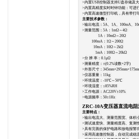
>内置USB控制器支持U盘存储及大
>内置高精度实时时钟功能：可进
>内置高速微型打印机，具有带打
主要技术参数：
>输出电流：5A、1A、100mA、10
>测量范围：5A：1mΩ～4Ω
1A：10mΩ～20Ω
100mA：1Ω～200Ω
10mA：10Ω～2kΩ
1mA：100Ω～20kΩ
>分 辨 率：0.1μΩ
>测量精度：±(0.2%读数+2字)
>外形尺寸：345mm×295mm×175m
>仪器重量：11kg
>环境温度：-10℃～50℃
>环境湿度：≤85%RH
>工作电源：AC220V±10%
>电源频率：50±1Hz
ZRC-10A变压器直流电
主要特点：
>输出电流大、测量范围宽、体积
>测试速度快、测量精度高、复测
>具有完善的保护电路和放电报警
>采用高速微控制器，自动完成稳