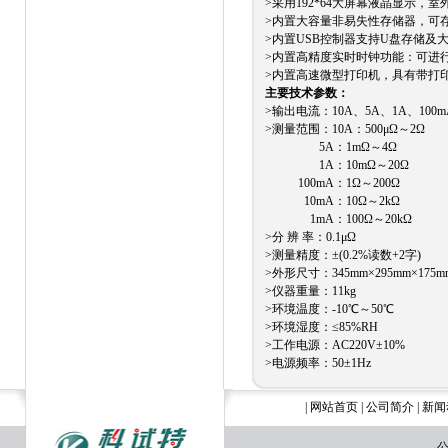
>采用192*64大屏幕液晶显示，
>内置大容量非易失性存储器，可存
>内置USB控制器支持U盘存储及大
>内置高精度实时时钟功能：可进
>内置高速微型打印机，具有带打
主要技术参数：
>输出电流：10A、5A、1A、100m
>测量范围：10A：500μΩ～2Ω
5A：1mΩ～4Ω
1A：10mΩ～20Ω
100mA：1Ω～200Ω
10mA：10Ω～2kΩ
1mA：100Ω～20kΩ
>分 辨 率：0.1μΩ
>测量精度：±(0.2%读数+2字)
>外形尺寸：345mm×295mm×175m
>仪器重量：11kg
>环境温度：-10℃～50℃
>环境湿度：≤85%RH
>工作电源：AC220V±10%
>电源频率：50±1Hz
|
网站首页
|
公司简介
|
新闻
公