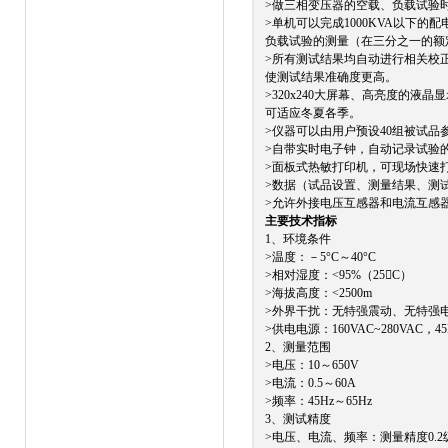
>做三相变压器的空载、负载试验
>单机可以完成1000KVA以下
负载试验的测量（在三分之一的额
>所有测试结果均自动进行相关校
使测试结果准确度更高。
>320x240大屏幕、高亮度的
可适应冬夏各季。
>仪器可以由用户预设40组被试
>自带实时电子钟，自动记录试验
>面板式热敏打印机，可现场快速
>数据（试品设置、测量结果、测
>允许外接电压互感器和电流互感
主要技术指标
1、环境条件
>温度：
－5°C～40°C
>相对湿度：<95%（25C）
>海拔高度：<2500m
>外界干扰：无特强震动、无特强
>供电电源：160VAC~280VAC，45H
2、测量范围
>电压：10～650V
>电流：0.5～60A
>频率：45Hz～65Hz
3、测试精度
>电压、电流、频率：测量精度0.2