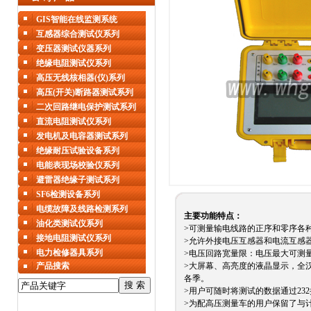
GIS智能在线监测系统
互感器综合测试仪系列
变压器测试仪器系列
绝缘电阻测试仪系列
高压无线核相器(仪)系列
高压(开关)断路器测试系列
二次回路继电保护测试系列
直流电阻测试仪系列
发电机及电容器测试系列
绝缘耐压试验设备系列
电能表现场校验仪系列
避雷器绝缘子测试系列
SF6检测设备系列
电缆故障及线路检测系列
主要功能特点：
油化类测试仪系列
>可测量输电线路的正序和零序各
接地电阻测试仪系列
>允许外接电压互感器和电流互感
电力检修器具系列
>电压回路宽量限：电压最大可测
产品搜索
>大屏幕、高亮度的液晶显示，全
各季。
>用户可随时将测试的数据通过23
>为配高压测量车的用户保留了与计