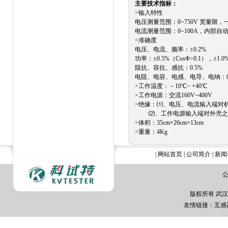
主要技术指标：
>输入特性
电压测量范围：0~750V 宽量限
电流测量范围：0~100A，内部自
>准确度
电压、电流、频率：±0.2%
功率：±0.5%（CosΦ>0.1），±1.0%
阻抗、容抗、感抗：0.5%
电阻、电容、电感、电导、电纳：0.
>工作温度：－10℃~ +40℃
>工作电源：交流160V~400V
>绝缘：⑴、电压、电流输入端对机
⑵、工作电源输入端对外壳之间
>体积：35cm×26cm×13cm
>重量：4Kg
|
网站首页
|
公司简介
|
新闻
公
版权所有 武汉
友情链接：
互感