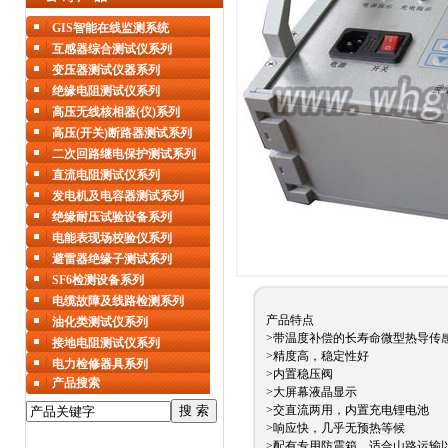
GIS智能在线监测系统
互感器综合测试仪系列
变压器测试仪器系列
绝缘电阻测试仪系列
高压无线核相器(仪)系列
高压(开关)断路器测试系列
二次回路继电保护测试系列
直流电阻测试仪系列
发电机及电容器测试系列
绝缘耐压试验设备系列
电能表现场校验仪系列
避雷器绝缘子测试系列
SF6检测设备系列
电缆故障及线路检测系列
产品特点
油化类测试仪系列
>带温度补偿的长寿命微型热导传
接地电阻测试仪系列
>精度高，稳定性好
电力检修器具系列
>内置稳压阀
产品搜索
>大屏幕液晶显示
>交直流两用，内置充电锂电池
>响应快，几乎无预热等候
>配有专用防震箱，适合山路运输