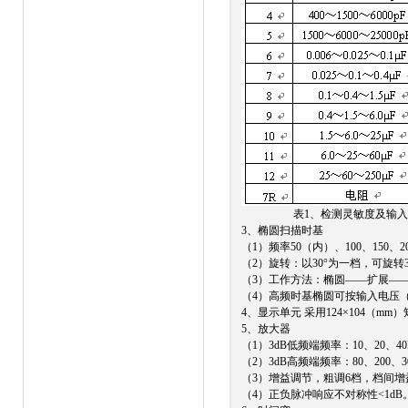
表1、检测灵敏度及输入单
3、椭圆扫描时基
（1）频率50（内）、100、150、20
（2）旋转：以30°为一档，可旋转3
（3）工作方法：椭圆——扩展—
（4）高频时基椭圆可按输入电压（
4、显示单元
采用124×104（m
5、放大器
（1）3dB低频端频率：10、20、40
（2）3dB高频端频率：80、200、3
（3）增益调节，粗调6档，档间增益差
（4）正负脉冲响应不对称性<1dB