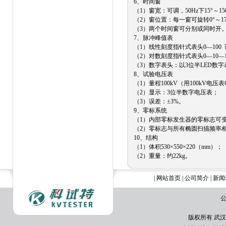
6、时间窗
（1）窗宽：可调，50Hz下15°～15
（2）窗位置：每一窗可旋转0°～17
（3）两个时间窗可分别或同时开
7、脉冲峰值表
（1）线性刻度指针式表头0—100
（2）对数刻度指针式表头0—10—1
（3）数字表头：以3位半LED数字
8、试验电压表
（1）量程100kV（用100kV电压
（2）显示：3位半数字电压表；
（3）误差：±3%。
9、零标系统
（1）内部零标发生器的零标志可变
（2）零标志与所有椭圆扫描频率
10、结构
（1）体积530×550×220（mm）；
（2）重量：约22kg。
|
网站首页
|
公司简介
|
新闻
公
版权所有 武汉