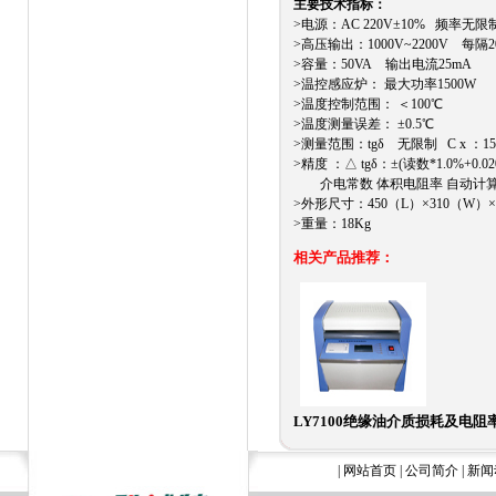
主要技术指标：
>电源：AC 220V±10% 频率无限
>高压输出：1000V~2200V 每隔2
>容量：50VA 输出电流25mA
>温控感应炉： 最大功率1500W
>温度控制范围： ＜100℃
>温度测量误差： ±0.5℃
>测量范围：tgδ 无限制 C x ：15PF
>精度 ：△ tgδ：±(读数*1.0%+0.020
介电常数 体积电阻率 自动计
>外形尺寸：450（L）×310（W）×
>重量：18Kg
相关产品推荐：
LY7100绝缘油介质损耗及电
|
网站首页
|
公司简介
|
新闻