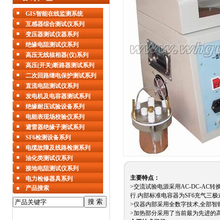
GIS智能在线监测系统
互感器综合测试仪系列
变压器测试仪器系列
绝缘电阻测试仪系列
高压无线核相器(仪)系列
高压(开关)断路器测试系列
二次回路继电保护测试系列
直流电阻测试仪系列
发电机及电容器测试系列
绝缘耐压试验设备系列
电能表现场校验仪系列
避雷器绝缘子测试系列
SF6检测设备系列
电缆故障及线路检测系列
油化类测试仪系列
接地电阻测试仪系列
主要特点：
电力检修器具系列
>交流试验电源采用AC-DC-A
产品搜索
行.内部标准电容器为SF6充气三
>仪器内部采用全数字技术,全部智
>加热部分采用了当前最为先进的