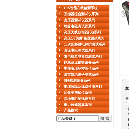
GIS智能在线监测系统
互感器综合测试仪系列
变压器测试仪器系列
绝缘电阻测试仪系列
高压无线核相器(仪)系列
高压(开关)断路器测试系列
二次回路继电保护测试系列
直流电阻测试仪系列
发电机及电容器测试系列
绝缘耐压试验设备系列
电能表现场校验仪系列
避雷器绝缘子测试系列
SF6检测设备系列
电缆故障及线路检测系列
主
油化类测试仪系列
接地电阻测试仪系列
量
主
电力检修器具系列
1
产品搜索
取
输
过