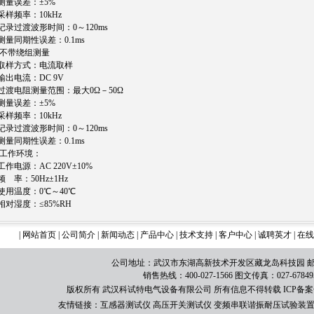
量误差：±5%
样频率：10kHz
录过渡波形时间：0～120ms
量同期性误差：0.1ms
.不带绕组测量
样方式：电流取样
出电流：DC 9V
渡电阻测量范围：最大0Ω－50Ω
量误差：±5%
样频率：10kHz
录过渡波形时间：0～120ms
量同期性误差：0.1ms
.工作环境：
作电源：AC 220V±10%
 率：50Hz±1Hz
用温度：0℃～40℃
对湿度：≤85%RH
|
网站首页
|
公司简介
|
新闻动态
|
产品中心
|
技术支持
|
客户中心
|
诚聘英才
|
在线
公司地址：武汉市东湖高新技术开发区藏龙岛科技园 邮编：
销售热线：400-027-1566 图文传真：027-67849
版权所有 武汉科试特电气设备有限公司 所有信息不得转载
ICP备案号
友情链接：
互感器测试仪
高压开关测试仪
变频串联谐振耐压试验装