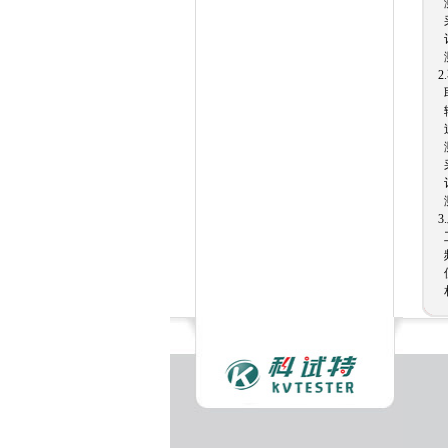
测
采
记
测
2
取
输
过
测
采
记
测
3
工
频
使
相