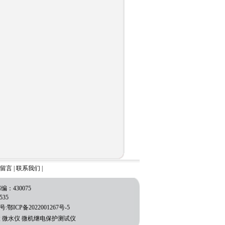
留言
|
联系我们
|
430075
535
:鄂ICP备2022001267号-5
置
微水仪
微机继电保护测试仪